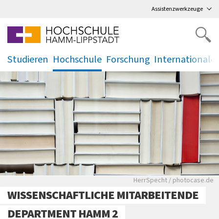
Direkt
zum Hauptmenü
,
zum Inhalt
,
Assistenzwerkzeuge
Studieren
Hochschule
Forschung
Internationale
.
.
.
.
Bücher stehen in einem
HerrSpecht / photocase.de
WISSENSCHAFTLICHE MITARBEITENDE
DEPARTMENT HAMM 2