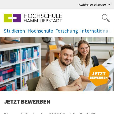
Direkt
zum Hauptmenü
,
zum Inhalt
,
Assistenzwerkzeuge
Studieren
Hochschule
Forschung
Internationale
.
.
.
.
lski
JETZT BEWERBEN