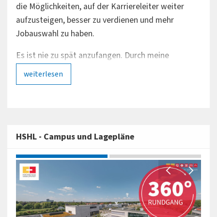
die Möglichkeiten, auf der Karriereleiter weiter
Star
aufzusteigen, besser zu verdienen und mehr
mein
Jobauswahl zu haben.
Ausb
Sta
Es ist nie zu spät anzufangen. Durch meine
Erfahrungen im Berufsleben bringe ich Skills mit,
Mit 
weiterlesen
die mir beim Studienalltag helfen."
sond
we
tief
Zum Studiengang
Zu
HSHL - Campus und Lagepläne
360