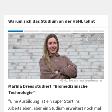
Warum sich das Studium an der HSHL lohnt
Port
HSHL/Josephina Weidemann
Marina Drees studiert "Biomedizinische
Mar
Technologie"
"Wi
"Eine Ausbildung ist ein super Start ins
"Ein
Arbeitsleben, aber ein Studium erweitert noch mal
Dein