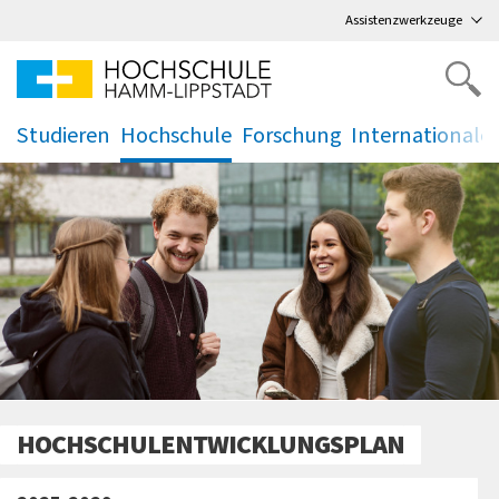
Direkt
zum Hauptmenü
,
zum Inhalt
,
Assistenzwerkzeuge
Studieren
Hochschule
Forschung
Internationale
.
.
.
.
HOCHSCHULENTWICKLUNGSPLAN