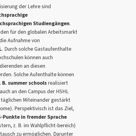
isierung der Lehre sind
ch
sprachige
schsprachigen Studiengängen
.
nden für den globalen Arbeitsmarkt
g die Aufnahme von
L
. Durch solche Gastaufenthalte
ochschulen können auch
dierenden an diesen
rden. Solche Aufenthalte können
. B. summer schools
realisiert
o auch an den Campus der HSHL
 täglichen Miteinander gestärkt
me). Perspektivisch ist das Ziel,
S-Punkte in fremder Sprache
ern, z. B. im Wahlpflicht-bereich)
tausch zu ermöglichen. Darunter