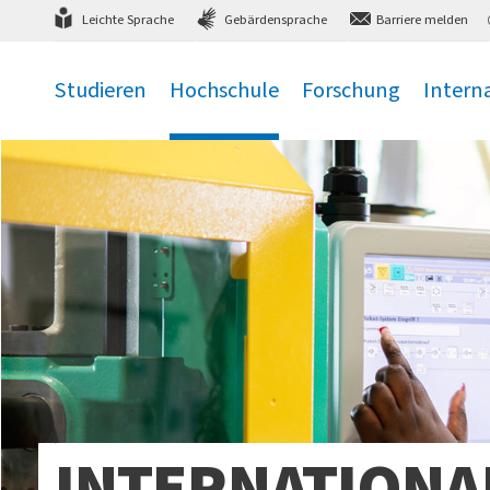
Direkt
zum Hauptmenü
,
zum Inhalt
,
Leichte Sprache
Gebärdensprache
Barriere melden
Studieren
Hochschule
Forschung
Intern
.
.
.
.
INTERNATIONA