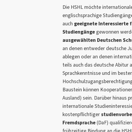
Die HSHL möchte internationale
englischsprachige Studiengänge 
auch
geeignete Interessierte 
Studiengänge
gewonnen werden
ausge
wählten Deutschen Sch
an denen entweder deutsche Ju
ablegen oder an denen internat
teils auch das deutsche Abitur
Sprachkenntnisse und im besten
Hochschulzugangsberechtigung 
Baustein können Kooperationen
Ausland) sein. Darüber hinaus pr
internationale Studieninteressi
kostenpflichtiger
studienvorbe
Fremdsprache
(DaF) qualifizie
frühzeitige Bindung an die HSH