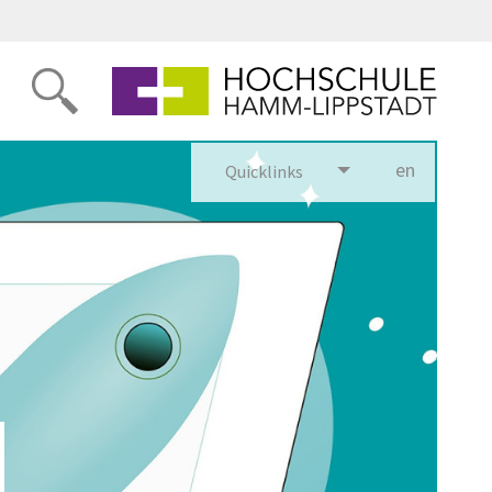
Illustration einer Hand, die eine Rakete in einen türkisfarbenen Himmel mit Sternen hält
en
glish
Quicklinks