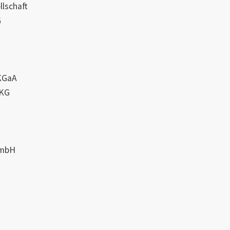
lschaft
G
KGaA
 KG
GmbH