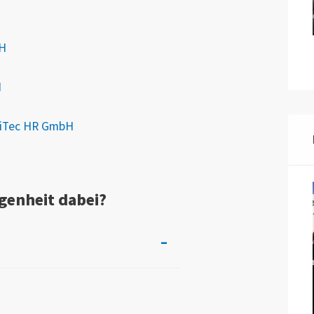
bH
H
TriTec HR GmbH
genheit dabei?