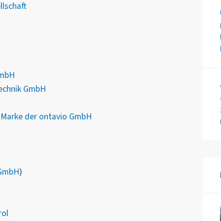
lschaft
GmbH
technik GmbH
e Marke der ontavio GmbH
 GmbH
)
ol