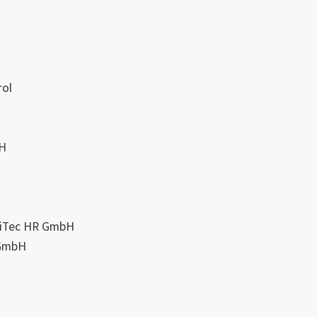
ety+Control
bH
TriTec HR GmbH
 GmbH