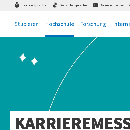
Direkt
zum Hauptmenü
,
zum Inhalt
,
Leichte Sprache
Gebärdensprache
Barriere melden
Studieren
Hochschule
Forschung
Intern
.
.
.
.
KARRIEREMESS