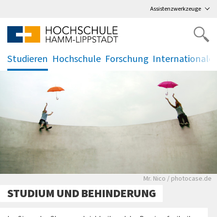
Direkt
zum Hauptmenü
,
zum Inhalt
,
Assistenzwerkzeuge
Studieren
Hochschule
Forschung
Internationale
.
.
.
.
Zwei Personen die 
Mr. Nico / photocase.de
STUDIUM UND BEHINDERUNG