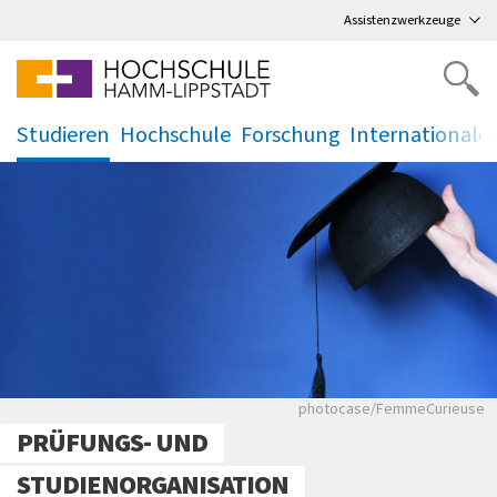
Direkt
zum Hauptmenü
,
zum Inhalt
,
Assistenzwerkzeuge
Studieren
Hochschule
Forschung
Internationale
.
.
.
.
photocase/FemmeCurie
photocase/FemmeCurieuse
PRÜFUNGS- UND
STUDIENORGANISATION