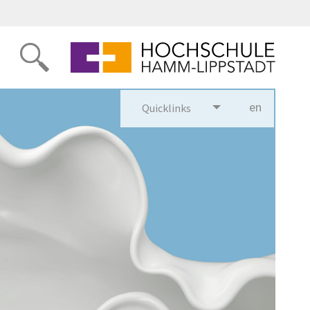
en
glish
Quicklinks