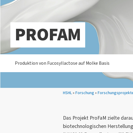
PROFAM
Produktion von Fucosyllactose auf Molke Basis
Sie sind hier:
HSHL
»
Forschung
»
Forschungsprojekt
Das Projekt ProFaM zielte darau
biotechnologischen Herstellun