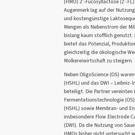
(HMO) 2′-Fucosyllactose (2′-FL
Augenmerk lag auf der Nutzung
und kostengünstige Laktosequel
Mengen als Nebenstrom der Milc
bislang kaum stofflich genutzt.
bietet das Potenzial, Produkti
gleichzeitig die ökologische W
Molkereiwirtschaft zu steigern.
Neben OligoScience (OS) ware
(HSHL) und das DWI – Leibniz-Ins
beteiligt. Die Partner vereinte
Fermentationstechnologie (OS),
(HSHL) sowie Membran- und En
insbesondere Flow Electrode Ca
(DWI). Da die Nutzung von Saue
HMOs bisher nicht untersucht w