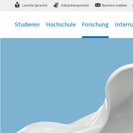
Direkt
zum Hauptmenü
,
zum Inhalt
,
Leichte Sprache
Gebärdensprache
Barriere melden
Studieren
Hochschule
Forschung
Intern
.
.
.
.