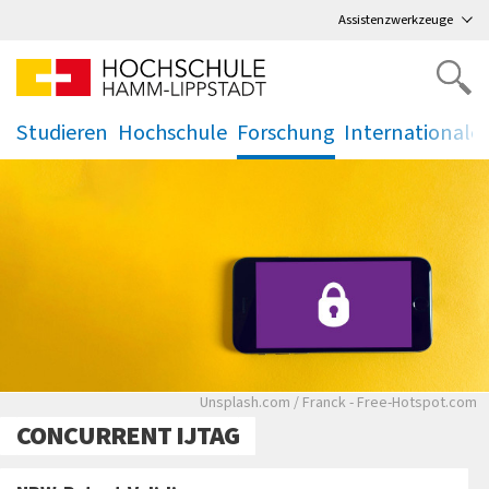
Direkt
zum Hauptmenü
,
zum Inhalt
,
Assistenzwerkzeuge
Studieren
Hochschule
Forschung
Internationale
.
.
.
.
Gesperrtes Handy auf gelbem Hint
Unsplash.com / Franck - Free-Hotspot.com
CONCURRENT IJTAG