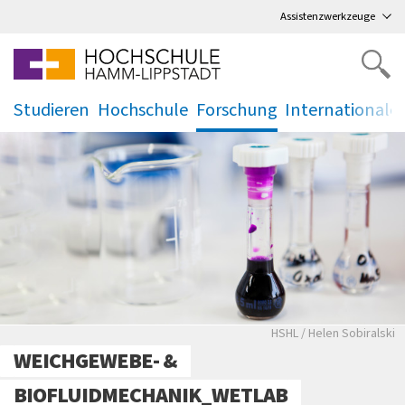
Direkt
zum Hauptmenü
,
zum Inhalt
,
Assistenzwerkzeuge
Studieren
Hochschule
Forschung
Internationale
.
.
.
.
HSHL / Helen Sobiralski
WEICHGEWEBE- &
BIOFLUIDMECHANIK_WETLAB