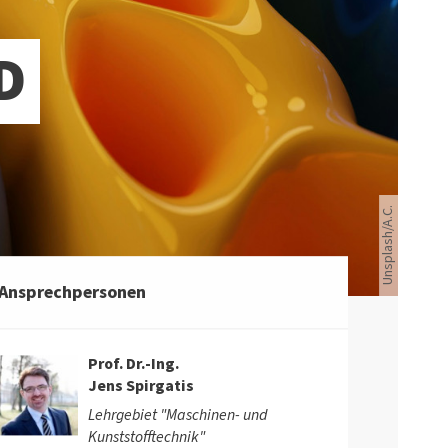
D
Unsplash/A.C.
Unsplash/A.C.
Ansprechpersonen
Prof. Dr.-Ing.
Jens Spirgatis
Lehrgebiet "Maschinen- und
Kunststofftechnik"