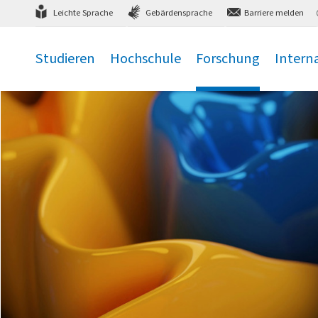
Direkt
zum Hauptmenü
,
zum Inhalt
,
Leichte Sprache
Gebärdensprache
Barriere melden
Studieren
Hochschule
Forschung
Intern
.
.
.
.