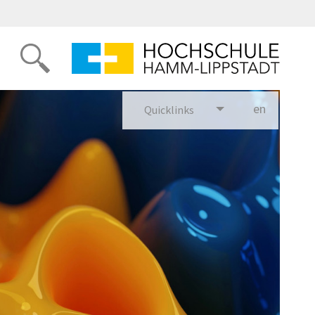
en
glish
Quicklinks