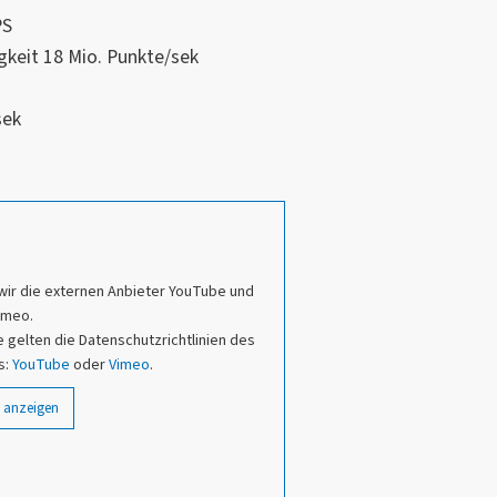
PS
keit 18 Mio. Punkte/sek
sek
wir die externen Anbieter YouTube und
imeo.
 gelten die Datenschutzrichtlinien des
s:
YouTube
oder
Vimeo
.
 anzeigen