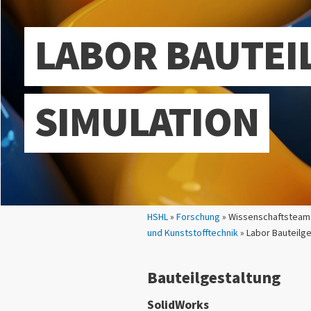
LABOR BAUTEI
SIMULATION
Sie sind hier:
HSHL
»
Forschung
» Wissenschaftstea
und Kunststofftechnik
» Labor Bauteilge
Bauteilgestaltung
SolidWorks