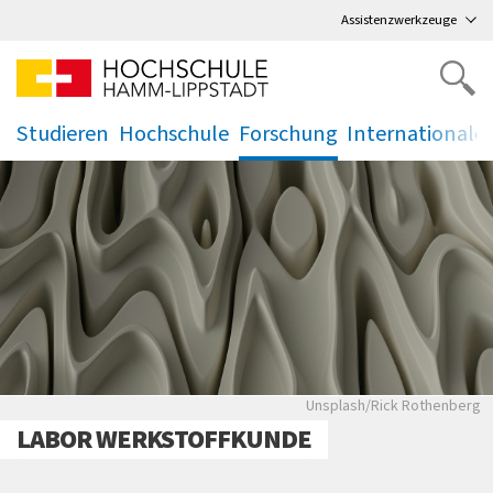
Direkt
zum Hauptmenü
,
zum Inhalt
,
Assistenzwerkzeuge
Studieren
Hochschule
Forschung
Internationale
.
.
.
.
Unsplash/Rick Rothen
Unsplash/Rick Rothenberg
LABOR WERKSTOFFKUNDE