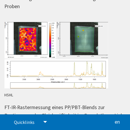
Proben
HSHL
FT-IR-Rastermessung eines PP/PBT-Blends zur
Bestimmung der Gleichmäßigkeit im Granulatkorn. Links
en
glis
Quicklinks
oben: Heatmap-Darstellung des Anteils an PBT im