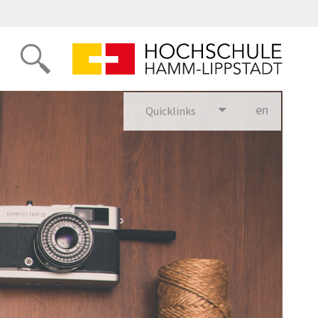
en
glish
Quicklinks