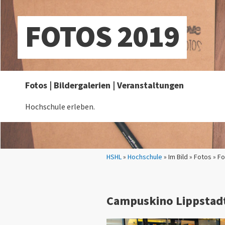
FOTOS 2019
Fotos | Bildergalerien | Veranstaltungen
Hochschule erleben.
Sie sind hier:
HSHL
»
Hochschule
» Im Bild » Fotos » F
Campuskino Lippstad