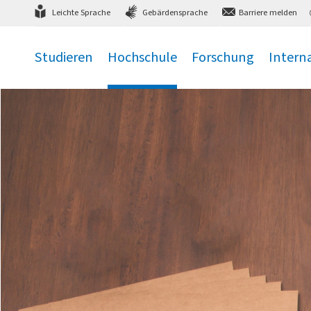
Direkt
zum Hauptmenü
,
zum Inhalt
,
Leichte Sprache
Gebärdensprache
Barriere melden
Studieren
Hochschule
Forschung
Intern
.
.
.
.