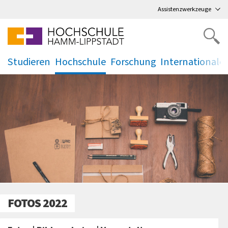
Direkt
zum Hauptmenü
,
zum Inhalt
,
Assistenzwerkzeuge
Studieren
Hochschule
Forschung
Internationale
.
.
.
.
FOTOS 2022