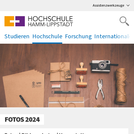
Direkt
zum Hauptmenü
,
zum Inhalt
,
Assistenzwerkzeuge
Studieren
Hochschule
Forschung
Internationale
.
.
.
.
FOTOS 2024