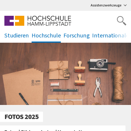
Direkt
zum Hauptmenü
,
zum Inhalt
,
Assistenzwerkzeuge
Studieren
Hochschule
Forschung
Internationale
.
.
.
.
FOTOS 2025