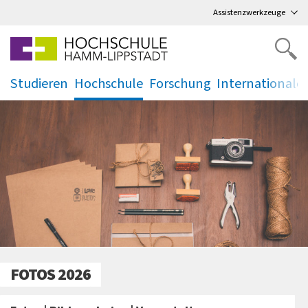
Direkt
zum Hauptmenü
,
zum Inhalt
,
Assistenzwerkzeuge
Studieren
Hochschule
Forschung
Internationale
.
.
.
.
FOTOS 2026