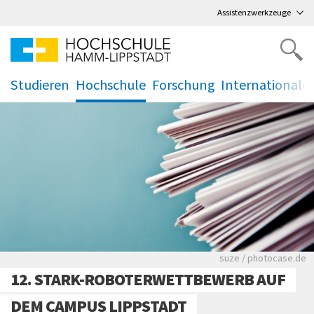
Direkt
zum Hauptmenü
,
zum Inhalt
,
Assistenzwerkzeuge
Studieren
Hochschule
Forschung
Internationale
.
.
.
.
Viele Zeitungen.
suze / photocase.de
12. STARK-ROBOTERWETTBEWERB AUF
DEM CAMPUS LIPPSTADT