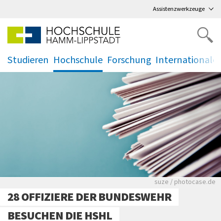
Direkt
zum Hauptmenü
,
zum Inhalt
,
Assistenzwerkzeuge
Studieren
Hochschule
Forschung
Internationale
.
.
.
.
Viele Zeitungen.
suze / photocase.de
28 OFFIZIERE DER BUNDESWEHR
BESUCHEN DIE HSHL