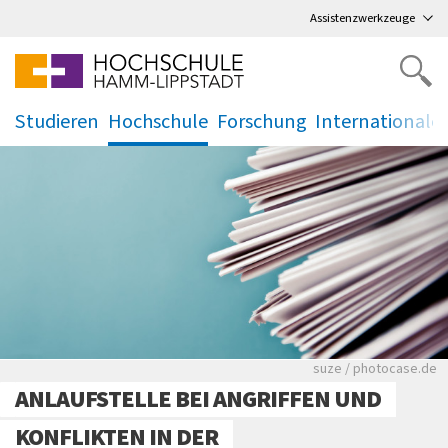
Direkt
zum Hauptmenü
,
zum Inhalt
,
Assistenzwerkzeuge
Studieren
Hochschule
Forschung
Internationale
.
.
.
.
Viele Zeitungen.
suze / photocase.de
ANLAUFSTELLE BEI ANGRIFFEN UND
KONFLIKTEN IN DER