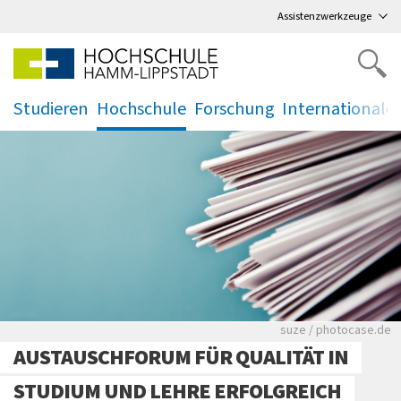
Direkt
zum Hauptmenü
,
zum Inhalt
,
Assistenzwerkzeuge
Studieren
Hochschule
Forschung
Internationale
.
.
.
.
Viele Zeitungen.
suze / photocase.de
AUSTAUSCHFORUM FÜR QUALITÄT IN
STUDIUM UND LEHRE ERFOLGREICH