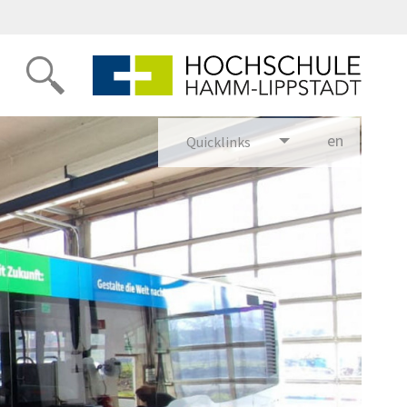
en
glish
Quicklinks