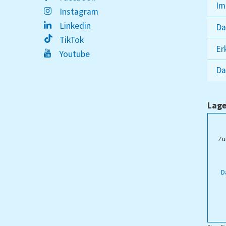
Im
Instagram
Linkedin
Da
TikTok
Er
Youtube
Da
Lage
ampus Lippstadt
Zu
D