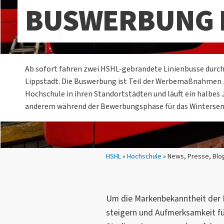
BUSWERBUNG I
Ab sofort fahren zwei HSHL-gebrandete Linienbusse dur
Lippstadt. Die Buswerbung ist Teil der Werbemaßnahmen 
Hochschule in ihren Standortstädten und läuft ein halbes 
anderem während der Bewerbungsphase für das Wintersem
Sie sind hier:
HSHL
»
Hochschule
» News, Presse, Blo
Um die Markenbekanntheit der 
steigern und Aufmerksamkeit fü