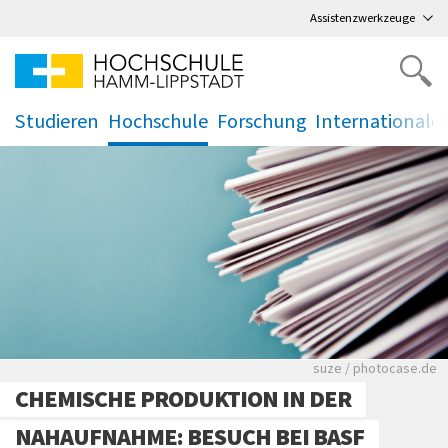
Direkt
zum Hauptmenü
,
zum Inhalt
,
Assistenzwerkzeuge
Studieren
Hochschule
Forschung
Internationale
.
.
.
.
Viele Zeitungen.
suze / photocase.de
CHEMISCHE PRODUKTION IN DER
NAHAUFNAHME: BESUCH BEI BASF