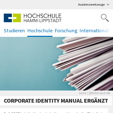
Direkt
zum Hauptmenü
,
zum Inhalt
,
Assistenzwerkzeuge
Studieren
Hochschule
Forschung
Internationale
.
.
.
.
Viele Zeitungen.
suze / photocase.de
CORPORATE IDENTITY MANUAL ERGÄNZT