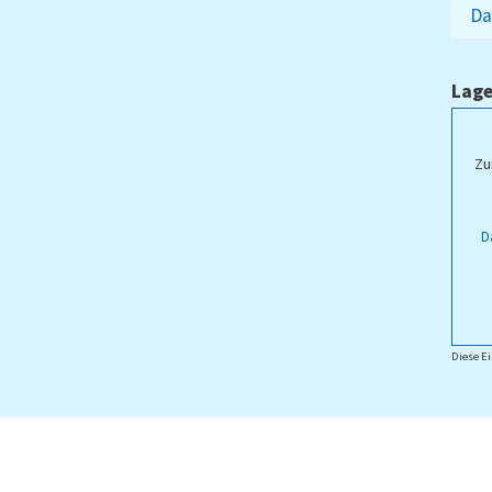
Da
Lage
ampus Lippstadt
Zu
D
Diese Ei