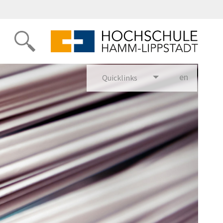
en
glish
Quicklinks