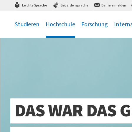
Direkt
zum Hauptmenü
,
zum Inhalt
,
Leichte Sprache
Gebärdensprache
Barriere melden
Studieren
Hochschule
Forschung
Intern
.
.
.
.
DAS WAR DAS G