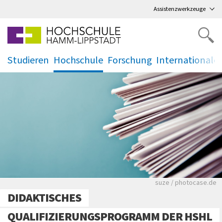
Direkt
zum Hauptmenü
,
zum Inhalt
,
Assistenzwerkzeuge
Studieren
Hochschule
Forschung
Internationale
.
.
.
.
Viele Zeitungen.
suze / photocase.de
DIDAKTISCHES
QUALIFIZIERUNGSPROGRAMM DER HSHL