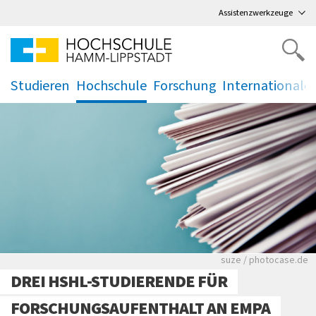
Direkt
zum Hauptmenü
,
zum Inhalt
,
Assistenzwerkzeuge
Studieren
Hochschule
Forschung
Internationale
.
.
.
.
Viele Zeitungen.
suze / photocase.de
DREI HSHL-STUDIERENDE FÜR
FORSCHUNGSAUFENTHALT AN EMPA