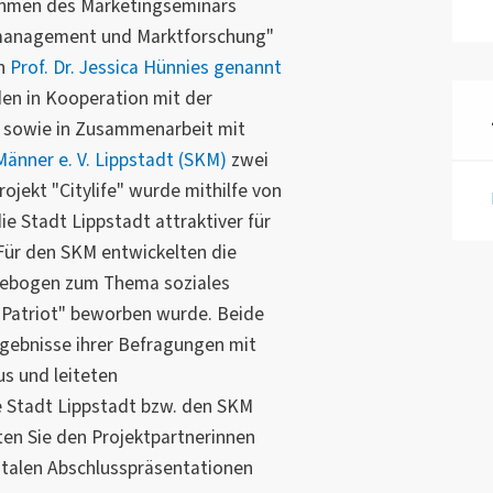
ahmen des Marketingseminars
management und Marktforschung"
on
Prof. Dr. Jessica Hünnies genannt
en in Kooperation mit der
t sowie in Zusammenarbeit mit
Männer e. V. Lippstadt (SKM)
zwei
ojekt "Citylife" wurde mithilfe von
e Stadt Lippstadt attraktiver für
Für den SKM entwickelten die
gebogen zum Thema soziales
r Patriot" beworben wurde. Beide
gebnisse ihrer Befragungen mit
s und leiteten
 Stadt Lippstadt bzw. den SKM
lten Sie den Projektpartnerinnen
gitalen Abschlusspräsentationen