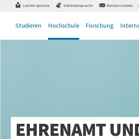
Direkt
zum Hauptmenü
,
zum Inhalt
,
Leichte Sprache
Gebärdensprache
Barriere melden
Studieren
Hochschule
Forschung
Intern
.
.
.
.
EHRENAMT UND