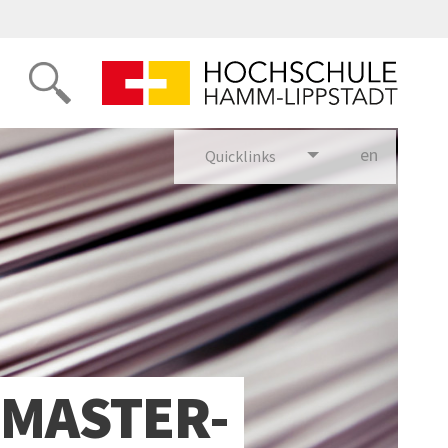
en
glish
Quicklinks
-MASTER-