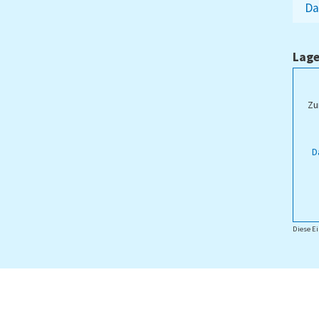
Da
Lage
ampus Lippstadt
Zu
D
Diese Ei