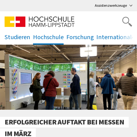
Direkt
zum Hauptmenü
,
zum Inhalt
,
Assistenzwerkzeuge
Studieren
Hochschule
Forschung
Internationale
.
.
.
.
ERFOLGREICHER AUFTAKT BEI MESSEN
IM MÄRZ