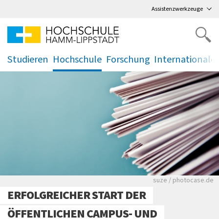
Direkt
zum Hauptmenü
,
zum Inhalt
,
Assistenzwerkzeuge
Studieren
Hochschule
Forschung
Internationale
.
.
.
.
Viele Zeitungen.
suze / photocase.de
ERFOLGREICHER START DER
ÖFFENTLICHEN CAMPUS- UND