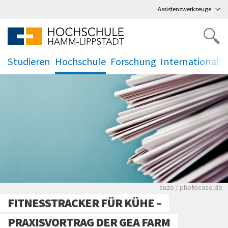
Direkt
zum Hauptmenü
,
zum Inhalt
,
Assistenzwerkzeuge
Studieren
Hochschule
Forschung
Internationale
.
.
.
.
Viele Zeitungen.
suze / photocase.de
FITNESSTRACKER FÜR KÜHE –
PRAXISVORTRAG DER GEA FARM