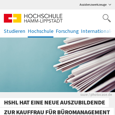
Direkt
zum Hauptmenü
,
zum Inhalt
,
Assistenzwerkzeuge
Studieren
Hochschule
Forschung
Internationale
.
.
.
.
Viele Zeitungen.
suze / photocase.de
HSHL HAT EINE NEUE AUSZUBILDENDE
ZUR KAUFFRAU FÜR BÜROMANAGEMENT