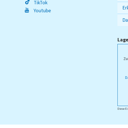
TikTok
Er
Youtube
Da
Lage
ampus Lippstadt
Zu
D
Diese Ei