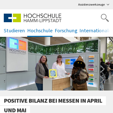
Direkt
zum Hauptmenü
,
zum Inhalt
,
Assistenzwerkzeuge
Studieren
Hochschule
Forschung
Internationale
.
.
.
.
POSITIVE BILANZ BEI MESSEN IN APRIL
UND MAI