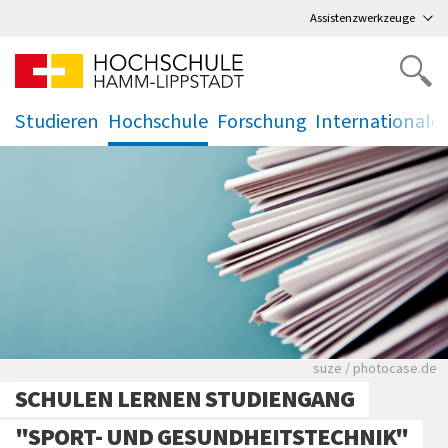
Direkt
zum Hauptmenü
,
zum Inhalt
,
Assistenzwerkzeuge
Studieren
Hochschule
Forschung
Internationale
.
.
.
.
Viele Zeitungen.
suze / photocase.de
SCHULEN LERNEN STUDIENGANG
"SPORT- UND GESUNDHEITSTECHNIK"