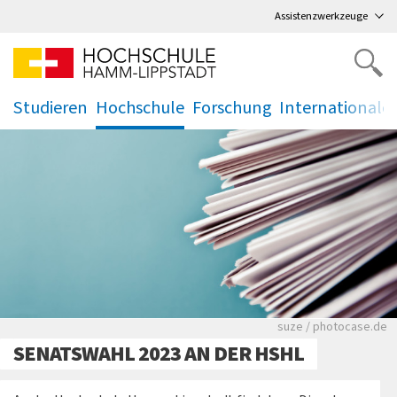
Direkt
zum Hauptmenü
,
zum Inhalt
,
Assistenzwerkzeuge
Studieren
Hochschule
Forschung
Internationale
.
.
.
.
Viele Zeitungen.
suze / photocase.de
SENATSWAHL 2023 AN DER HSHL