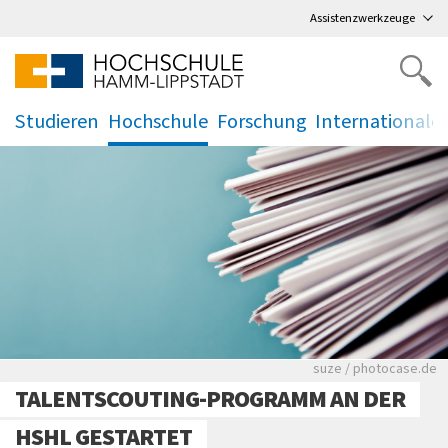
Direkt
zum Hauptmenü
,
zum Inhalt
,
Assistenzwerkzeuge
Studieren
Hochschule
Forschung
Internationale
.
.
.
.
Viele Zeitungen.
suze / photocase.de
TALENTSCOUTING-PROGRAMM AN DER
HSHL GESTARTET