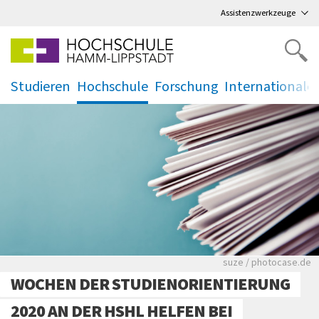
Direkt
zum Hauptmenü
,
zum Inhalt
,
Assistenzwerkzeuge
Studieren
Hochschule
Forschung
Internationale
.
.
.
.
Viele Zeitungen.
suze / photocase.de
WOCHEN DER STUDIENORIENTIERUNG
2020 AN DER HSHL HELFEN BEI