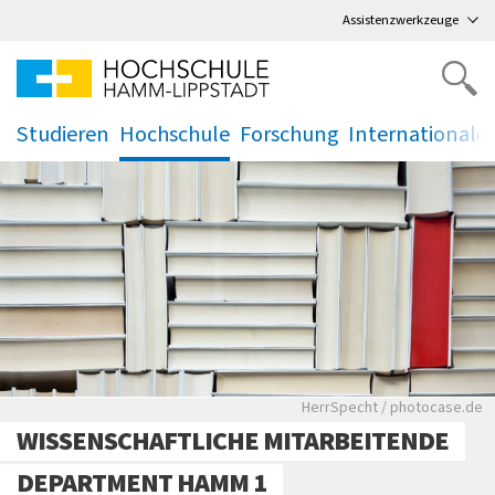
Direkt
zum Hauptmenü
,
zum Inhalt
,
Assistenzwerkzeuge
Studieren
Hochschule
Forschung
Internationale
.
.
.
.
Bücher stehen in einem
HerrSpecht / photocase.de
WISSENSCHAFTLICHE MITARBEITENDE
DEPARTMENT HAMM 1