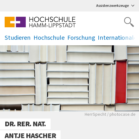
Direkt
zum Hauptmenü
,
zum Inhalt
,
Assistenzwerkzeuge
Studieren
Hochschule
Forschung
Internationale
.
.
.
.
Bücher stehen in einem
HerrSpecht / photocase.de
DR. RER. NAT.
ANTJE HASCHER