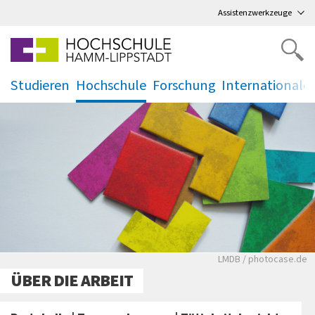
Direkt
zum Hauptmenü
,
zum Inhalt
,
Assistenzwerkzeuge
Studieren
Hochschule
Forschung
Internationale
.
.
.
.
Verschiedenfarbig
LMDB / photocase.de
ÜBER DIE ARBEIT