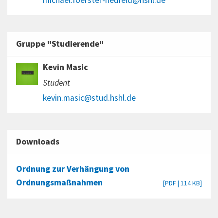
michael.foerster-neufeld@hshl.de
Gruppe "Studierende"
Kevin Masic
Student
kevin.masic@stud.hshl.de
Downloads
Ordnung zur Verhängung von
Ordnungsmaßnahmen
[PDF | 114 KB]