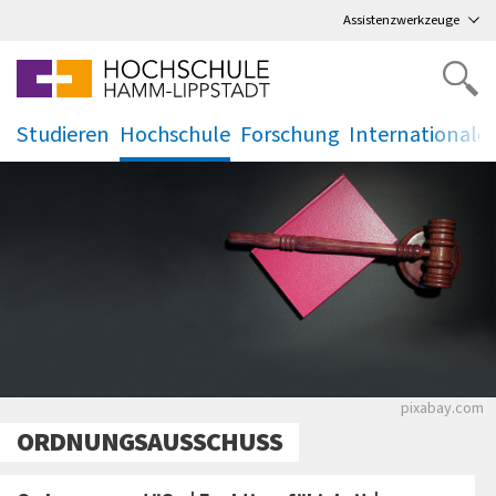
Direkt
zum Hauptmenü
,
zum Inhalt
,
Assistenzwerkzeuge
Studieren
Hochschule
Forschung
Internationale
.
.
.
.
Ein Hammer
pixabay.com
ORDNUNGSAUSSCHUSS