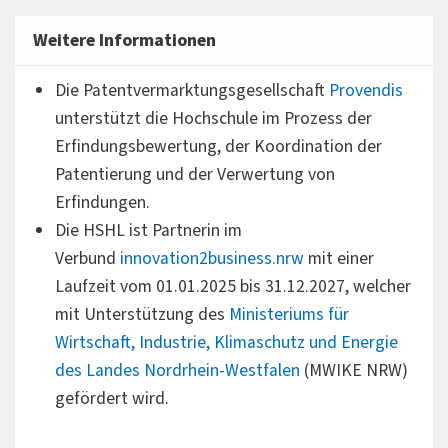
Profilbildung und -schärfung dar und sind ein Kriterium
Weitere Informationen
für die Leistungsfähigkeit der Hochschule.
Die Patentvermarktungsgesellschaft
Provendis
Beim Schutz ihres geistigen Eigentums werden deshalb
unterstützt die Hochschule im Prozess der
Wissenschaftlerinnen und Wissenschaftler sowie
Erfindungsbewertung, der Koordination der
Studierende umfassend beraten und gegebenenfalls bei
Patentierung und der Verwertung von
der Um- und Durchsetzung des Schutzrechts
Erfindungen.
unterstützt.
Die HSHL ist Partnerin im
Eine Sonderstellung nimmt die Erfindung ein.
Verbund
innovation2business.nrw
mit einer
Grundsätzlich müssen Diensterfindungen der
Laufzeit vom 01.01.2025 bis 31.12.2027, welcher
Hochschule gemeldet werden. Diensterfindungen
mit Unterstützung des
Ministeriums für
werden auf Patentfähigkeit und wirtschaftliche
Wirtschaft, Industrie, Klimaschutz und Energie
Verwertbarkeit geprüft und können von der Hochschule
des Landes Nordrhein-Westfalen
(MWIKE NRW)
in Anspruch genommen werden.
gefördert wird.
Bei Inanspruchnahme durch die Hochschule Hamm-