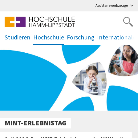
Direkt
zum Hauptmenü
,
zum Inhalt
,
Assistenzwerkzeuge
Studieren
Hochschule
Forschung
Internationale
.
.
.
.
MINT-ERLEBNISTAG