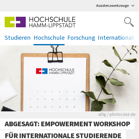
Direkt
zum Hauptmenü
,
zum Inhalt
,
Assistenzwerkzeuge
Studieren
Hochschule
Forschung
Internationale
.
.
.
.
Rote leere Sitzre
al3g / photocase.de
ABGESAGT: EMPOWERMENT WORKSHOP
FÜR INTERNATIONALE STUDIERENDE