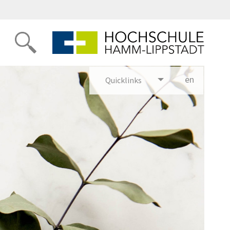
en
glish
Quicklinks