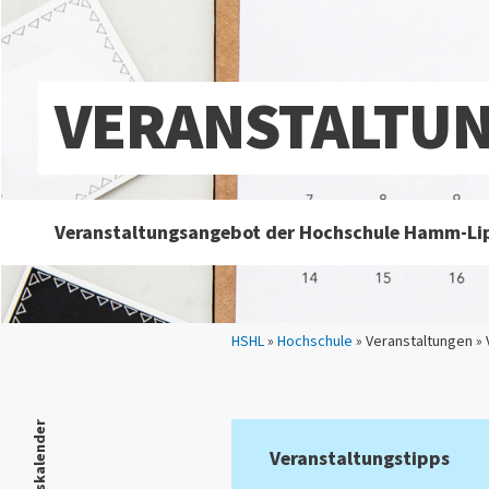
VERANSTALTU
Veranstaltungsangebot der Hochschule Hamm-Li
Sie sind hier:
HSHL
»
Hochschule
» Veranstaltungen »
Veranstaltungstipps