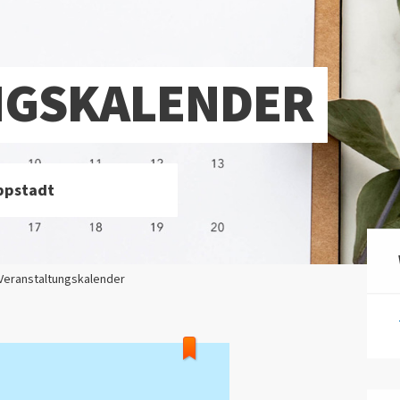
NGSKALENDER
ppstadt
 Veranstaltungskalender