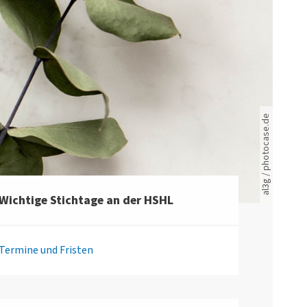
Rote leere Sitzreihen
al3g / photocase.de
Wichtige Stichtage an der HSHL
Termine und Fristen