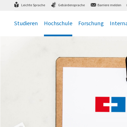
Direkt
zum Hauptmenü
,
zum Inhalt
,
Leichte Sprache
Gebärdensprache
Barriere melden
Studieren
Hochschule
Forschung
Intern
.
.
.
.