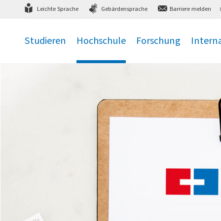
Direkt
zum Hauptmenü
,
zum Inhalt
,
Leichte Sprache
Gebärdensprache
Barriere melden
Studieren
Hochschule
Forschung
Intern
.
.
.
.