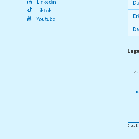
Linkedin
Da
TikTok
Er
Youtube
Da
Lage
ampus Lippstadt
Zu
D
Diese Ei