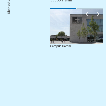
Die Hochschule |
59063 Hamm
Campus Hamm
C