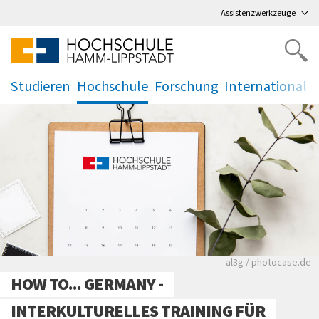
Direkt
zum Hauptmenü
,
zum Inhalt
,
Assistenzwerkzeuge
Studieren
Hochschule
Forschung
Internationale
.
.
.
.
Rote leere Sitzre
al3g / photocase.de
HOW TO... GERMANY -
INTERKULTURELLES TRAINING FÜR