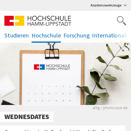
Direkt
zum Hauptmenü
,
zum Inhalt
,
Assistenzwerkzeuge
Studieren
Hochschule
Forschung
Internationale
.
.
.
.
Rote leere Sitzre
al3g / photocase.de
WEDNESDATES