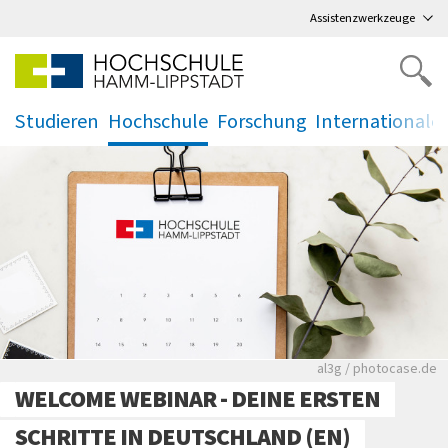
Direkt
zum Hauptmenü
,
zum Inhalt
,
Assistenzwerkzeuge
Studieren
Hochschule
Forschung
Internationale
.
.
.
.
Rote leere Sitzre
al3g / photocase.de
WELCOME WEBINAR - DEINE ERSTEN
SCHRITTE IN DEUTSCHLAND (EN)